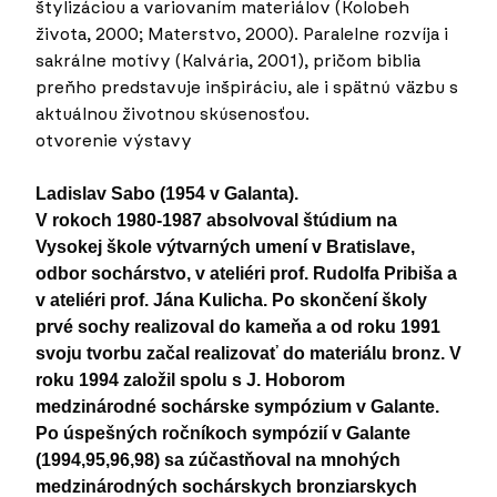
štylizáciou a variovaním materiálov (Kolobeh
života, 2000; Materstvo, 2000). Paralelne rozvíja i
sakrálne motívy (Kalvária, 2001), pričom biblia
preňho predstavuje inšpiráciu, ale i spätnú väzbu s
aktuálnou životnou skúsenosťou.
otvorenie výstavy
Ladislav Sabo (1954 v Galanta).
V rokoch 1980-1987 absolvoval štúdium na
Vysokej škole výtvarných umení v Bratislave,
odbor sochárstvo, v ateliéri prof. Rudolfa Pribiša a
v ateliéri prof. Jána Kulicha. Po skončení školy
prvé sochy realizoval do kameňa a od roku 1991
svoju tvorbu začal realizovať do materiálu bronz. V
roku 1994 založil spolu s J. Hoborom
medzinárodné sochárske sympózium v Galante.
Po úspešných ročníkoch sympózií v Galante
(1994,95,96,98) sa zúčastňoval na mnohých
medzinárodných sochárskych bronziarskych