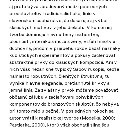
aj preto býva zaraďovaný medzi popredných
predstaviteľov tradicionalistickej línie v
slovenskom sochárstve, čo dokazuje aj výber
klasických motívov v jeho dielach. V komornej
tvorbe dominujú hlavne témy materstva,
plodnosti, interakcia muža a ženy, vzťah hmoty a
duchovna, pričom v priebehu rokov badať náznaky
kubistických experimentov a pokusy začleňovať
abstraktné prvky do klasických kompozícií. Ani v
nich však nezanikne typický Sabov rukopis, keďže
namiesto robustných, členitých štruktúr aj tu
vyniká hlavne elegancia, pretiahnuté krivky a
jemná línia. Za zvláštny prvok môžeme považovať
občasnú záľubu v začleňovaní pohyblivých
komponentov do bronzových skulptúr, čo nebýva
pri tomto médiu bežné. V posledných rokoch sa
autor vrátil k realistickej tvorbe (Modelka, 2000;
Pastierka, 2000), ktorú však obohatil silnejšou