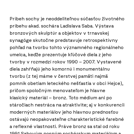
Príbeh sochy je neoddeliteľnou súčasťou životného
príbehu akad. sochára Ladislava Saba. Výstava
bronzových skulptúr a objektov v trnavskej
synagóge skutočne predstavuje retrospektívny
pohľad na tvorbu tohto významného regionálneho
umelca, keďže prezentuje kľúčové diela z jeho
tvorby v rozmedzí rokov 1990 – 2007. Vystavené
diela zahŕňajú jeho komornú i monumentálnu
tvorbu (z tej máme v čerstvej pamäti najmä
pomník obetiam leteckého nešťastia v obci Hejce),
pričom spoločným menovateľom je hlavne
klasický materiál – bronz. Toto médium ani po
stáročiach nestráca na atraktivite; aj v konkurencii
moderných materiálov jeho hlavnou prednosťou
ostávajú neopakovateľne charakteristické farebné
a reflexné vlastnosti. Práve bronz sa stal od roku
1991 Sabovým nosným sochárskym materiálom a