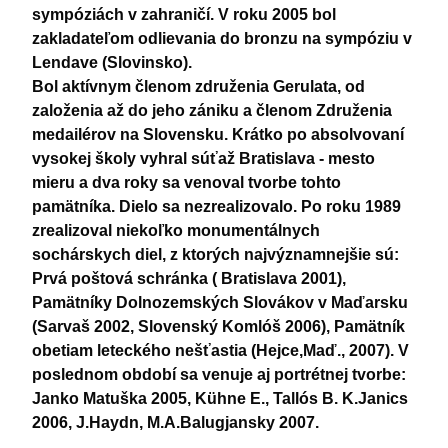
sympóziách v zahraničí. V roku 2005 bol
zakladateľom odlievania do bronzu na sympóziu v
Lendave (Slovinsko).
Bol aktívnym členom združenia Gerulata, od
založenia až do jeho zániku a členom Združenia
medailérov na Slovensku. Krátko po absolvovaní
vysokej školy vyhral súťaž Bratislava - mesto
mieru a dva roky sa venoval tvorbe tohto
pamätníka. Dielo sa nezrealizovalo. Po roku 1989
zrealizoval niekoľko monumentálnych
sochárskych diel, z ktorých najvýznamnejšie sú:
Prvá poštová schránka ( Bratislava 2001),
Pamätníky Dolnozemských Slovákov v Maďarsku
(Sarvaš 2002, Slovenský Komlóš 2006), Pamätník
obetiam leteckého nešťastia (Hejce,Maď., 2007). V
poslednom období sa venuje aj portrétnej tvorbe:
Janko Matuška 2005, Kühne E., Tallós B. K.Janics
2006, J.Haydn, M.A.Balugjansky 2007.