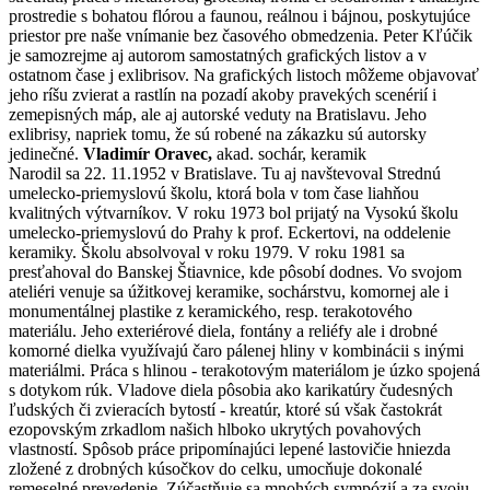
prostredie s bohatou flórou a faunou, reálnou i bájnou, poskytujúce
priestor pre naše vnímanie bez časového obmedzenia. Peter Kľúčik
je samozrejme aj autorom samostatných grafických listov a v
ostatnom čase j exlibrisov. Na grafických listoch môžeme objavovať
jeho ríšu zvierat a rastlín na pozadí akoby pravekých scenérií i
zemepisných máp, ale aj autorské veduty na Bratislavu. Jeho
exlibrisy, napriek tomu, že sú robené na zákazku sú autorsky
jedinečné.
Vladimír Oravec,
akad. sochár, keramik
Narodil sa 22. 11.1952 v Bratislave. Tu aj navštevoval Strednú
umelecko-priemyslovú školu, ktorá bola v tom čase liahňou
kvalitných výtvarníkov. V roku 1973 bol prijatý na Vysokú školu
umelecko-priemyslovú do Prahy k prof. Eckertovi, na oddelenie
keramiky. Školu absolvoval v roku 1979. V roku 1981 sa
presťahoval do Banskej Štiavnice, kde pôsobí dodnes. Vo svojom
ateliéri venuje sa úžitkovej keramike, sochárstvu, komornej ale i
monumentálnej plastike z keramického, resp. terakotového
materiálu. Jeho exteriérové diela, fontány a reliéfy ale i drobné
komorné dielka využívajú čaro pálenej hliny v kombinácii s inými
materiálmi. Práca s hlinou - terakotovým materiálom je úzko spojená
s dotykom rúk. Vladove diela pôsobia ako karikatúry čudesných
ľudských či zvieracích bytostí - kreatúr, ktoré sú však častokrát
ezopovským zrkadlom našich hlboko ukrytých povahových
vlastností. Spôsob práce pripomínajúci lepené lastovičie hniezda
zložené z drobných kúsočkov do celku, umocňuje dokonalé
remeselné prevedenie. Zúčastňuje sa mnohých sympózií a za svoju