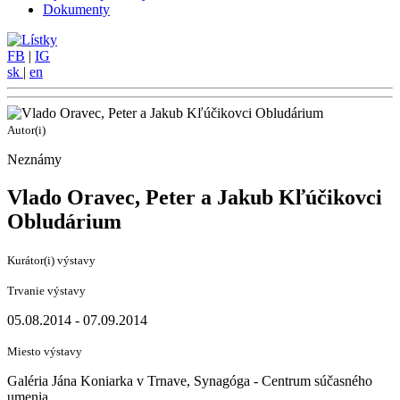
Dokumenty
FB
|
IG
sk
|
en
Autor(i)
Neznámy
Vlado Oravec, Peter a Jakub Kľúčikovci
Obludárium
Kurátor(i) výstavy
Trvanie výstavy
05.08.2014 - 07.09.2014
Miesto výstavy
Galéria Jána Koniarka v Trnave, Synagóga - Centrum súčasného
umenia,