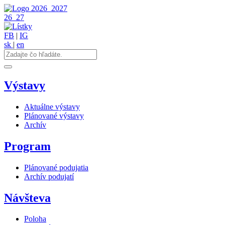
2026
2027
26
27
FB
|
IG
sk
|
en
Výstavy
Aktuálne výstavy
Plánované výstavy
Archív
Program
Plánované podujatia
Archív podujatí
Návšteva
Poloha