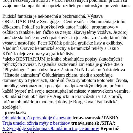
troch nezávislých autorov v troch nezávislých polohách, pričom sú
vzájomne kompatibilní napriek rozdielnym autorským prevedeniam.
Ľudská fantázia je nekonečná a bezhraničná. Výstava
OBLUDÁRIUM v Synagóge – Centre súčasného umenia je toho
dôkazom. Pokiaľ sa ktorýkoľvek autor "nájde" programovo v
osídlach fantázie, len ťažko sa z tejto lákavej témy vzdáva. Je zdroj
fantázie skutočne nevyčerpateľný? - to je jedna z otázok, ktoré táto
výstava nastoľuje. Peter Kľúčik prináša grafické listy a exlibrisy,
Vladimír Oravec keramické sochy a keramické reliéfy a Jakub
Kľúčik olejové obrazy a grafické listy.
*alebo BESTIARIUM je kniha obsahujúca popisy skutočných i
mýtických zvierat. Najstaršia zachovaná zmienka je grécke dielo
"Physiologus" pochádzajúca z 2. storočia N.L. alebo Aristotelova
"Historia animalum" Obludárium zbiera, triedi a zosobňuje
domnienky o bytostiach, ktoré sú často symbolom kolobehu života,
morálky, svetonázoru a postoja k nadpozemským dejom, pričom
každá bytosť má svoje nezastupiteľné miesto v starovekom vesmíre.
Obludáriá boli obľúbené v Anglicku a Francúzsku v 12. storočí,
pričom obludáriom modernej doby je Borgesova "Fantastická
zoológia".
pravda.sk:
Obludárium, čo provokuje úsmevom
trnava.sme.sk /TASR/:
Traja umelci oživia mýty z bestiárov
trnava.sme.sk /SITA/:
V Synagóge sprístupnia Obludárium trojice autorov
Reportáž