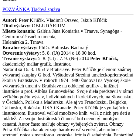
POZVÁNKA
Tlačová správa
Autori:
Peter Kľúčik, Vladimír Oravec, Jakub Kľúčik
Titul výstavy:
OBLUDÁRIUM
Miesto konania:
Galéria Jána Koniarka v Trnave, Synagóga -
Centrum súčasného umenia,
Halenárska 2, Trnava
Kurátor výstavy:
PhDr. Bohuslav Bachratý
Otvorenie výstavy:
5. 8. (Ut) 2014 o 18.00 hod.
Trvanie výstavy:
5. 8. (Ut) - 7. 9. (Ne) 2014
Peter Kľúčik,
akademický maliar grafik, ilustrátor.
Narodil sa 16. 3. 1953 v Bratislave. Peter Kľúčik je členom známej
výtvarnej skupiny G bod. Vyštudoval Strednú umeleckopriemyselnú
školu v Bratislave. V rokoch 1974-1980 študoval na Vysokej škole
výtvarných umení v Bratislave na oddelení grafiky a knižnej
ilustrácie u prof. Albína Brunovského. Svoje diela predstavil v rámci
veľkého počtu výstav, individuálnych i kolektívnych, na Slovensku,
v Čechách, Poľsku a Maďarsku. Ale aj vo Francúzsku, Belgicku,
Taliansku, Rakúsku, USA i Kanade. Peter Kľúčik je vynikajúcim
ilustrátorom. Ilustroval veľké množstvo kníh, veľa z nich pre deti a
mládež. Za svoju ilustrátorskú činnosť bol ocenený mnohými
cenami. Autor často maľuje obrazy vybájených zvierat. Obrazy
Petra Kľúčika charakterizuje barokovosť scenérií, absurdnosť
stretnutí, práca s metaforou, groteska, irónia či sebairónia. Fantazijné