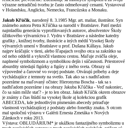
výrazne netradičnú tvorbu je často odmeňovaný cenami. Vystavoval
v Holandsku, Anglicku, Nemecku, Francúzsku a Monaku.
Jakub Kľúčik
, narodený 8. 3.1985 Mgr. art. maliar, ilustrátor. Syn
známeho autora Petra Kľúčika sa narodil v Bratislave. Patrí medzi
najmladšiu generáciu vyprofilovaných autorov, absolventov Školy
úžitkového výtvarníctva J. Vydru v Bratislave a následne katedry
grafiky , knižnej tvorby, ilustrácie a iných médií Vysokej školy
výtvarných umení v Bratislave u prof. Dušana Kállaya. Jakub
najprv kráčajúc v tieni, alebo šľapajach svojho otca sa zakrátko sa
od neho oddelil a vykročil vlastnou cestou. Maľuje zväčša oleje,
naplnené symbolizmom a symbolikou dejín i súčasnosti. Priestorové
absurdity striedajú figúrky a figúry z iného sveta. Obrazy sú
výpovedné a čarovné vo svojej podstate. Otvárajú príbehy a deje
vychádzajúce z temnoty na svetlo. Tak ako sa s nadhľadom
pozeráme na maľovaný očistec Hieronyma Boscha - tak sa s
nadhľadom pozeráme i na obrazy Jakuba Kľúčika - Veď nakoniec,
čo sa nám môže stať? - je to len obraz. Jakub Kľúčik okrem obrazov
je známy z čias štúdií na vysokej škole aj kolekciou grafík
ABECEDA, kde jednotlivým písmenám abecedy priraďuje
vlastnosti vychádzajúcej z podstaty alebo fonetiky znaku. S otcom
mal spoločnú výstavu v Galérii Ernesta Zmetáka v Nových
Zámkoch v roku 2013.
Výstava: OBLUDÁRIUM* je ukážkou fantazijného symbolizmu u