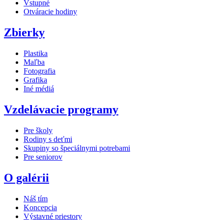
Vstupné
Otváracie hodiny
Zbierky
Plastika
Maľba
Fotografia
Grafika
Iné médiá
Vzdelávacie programy
Pre školy
Rodiny s deťmi
Skupiny so špeciálnymi potrebami
Pre seniorov
O galérii
Náš tím
Koncepcia
Výstavné priestory