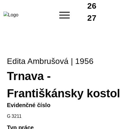
26
27
Edita Ambrušová | 1956
Trnava -
Františkánsky kostol
Evidenčné číslo
G 3211
Typ práce