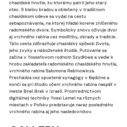
chasidské hnutie, ku ktorému patril jeho starý
otec. S bielou bradou a oblečený v tradičnom
chasidskom odeve sa vydal na cestu
sebapoznávania, na ktorej hľadal korene zničeného
radomského dvora. Symbolicky znovu oživuje dvor
aj vrchného rabína cez modlitby, obrady a tradície.
Táto cesta zdôrazňuje chasidský spôsob života,
jeho zvyky a náboženské štúdiá. Putovanie sa
začína v Yossefovom rodnom Szydłówe a vedie k
hrobu zakladateľa radomského chasidského hnutia,
vrchného rabína Salomona Rabinowicza.
Prechádza cez opustené synagógy v Będzine a
končí sa pri štúdiu učení vrchného rabína naspäť v
meste Bnei Brak v Izraeli. Prostredníctvom
digitálnej techniky Yossi Lemel na rôznych
miestach v Poľsku predstavuje naraz posledného
vrchného rabína aj jeho nasledovníkov.