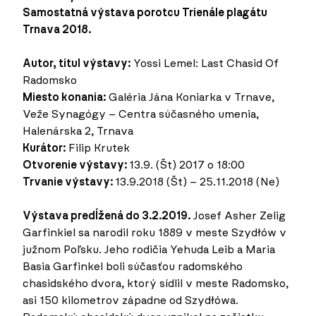
Samostatná výstava porotcu Trienále plagátu
Trnava 2018.
Autor, titul výstavy:
Yossi Lemel: Last Chasid Of
Radomsko
Miesto konania:
Galéria Jána Koniarka v Trnave,
Veže Synagógy – Centra súčasného umenia,
Halenárska 2, Trnava
Kurátor:
Filip Krutek
Otvorenie výstavy:
13.9. (Št) 2017 o 18:00
Trvanie výstavy:
13.9.2018 (Št) – 25.11.2018 (Ne)
Výstava predĺžená do 3.2.2019.
Josef Asher Zelig
Garfinkiel sa narodil roku 1889 v meste Szydłów v
južnom Poľsku. Jeho rodičia Yehuda Leib a Maria
Basia Garfinkel boli súčasťou radomského
chasidského dvora, ktorý sídlil v meste Radomsko,
asi 150 kilometrov západne od Szydłówa.