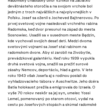
Radomský chasidský dvor vznikol na začiatku
devätnásteho storočia a na svojom vrchole bol
jedným z troch najväčších a najvplyvnejších v
Poľsku. Josef sa oženil s Jocheved Bajtnerovou. Po
prvej svetovej vojne nasledovali vrchného rabína
Radomska, keď dvor presunul na západ do mesta
Sosnowiec. Usadili sa v susednom meste Będzin,
kde vychovali svojich desať detí. Medzi dvoma
svetovými vojnami sa Josef stal rabínom na
radomskom dvore. Aby si zarobil na živobytie,
prevádzkoval galantériu. Keď roku 1939 vypukla
druhá svetová vojna, snažili sa prežiť surové
zásahy Nemcov, deportáciu, hlad a geto. V lete
roku 1943 však Josefa aj s rodinou poslali do
vyhladzovacieho tábora v Auschwitze. Jeho dcéra
Batia holokaust prežila a emigrovala do Izraela. O
vyše 70 rokov neskôr sa jej syn, umelec Yossi
Lemel, pomenovaný po starom otcovi, vydal na
cestu po Josefových stopách a skúmal radomské