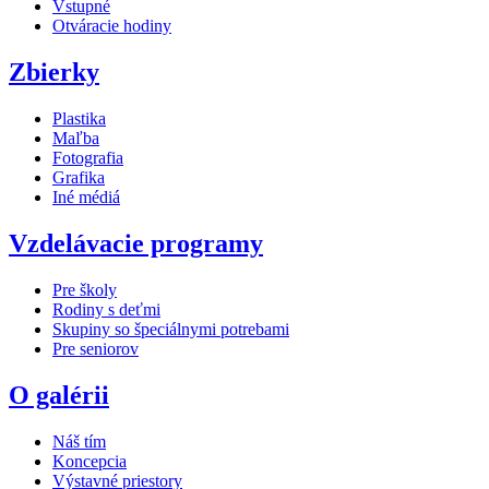
Vstupné
Otváracie hodiny
Zbierky
Plastika
Maľba
Fotografia
Grafika
Iné médiá
Vzdelávacie programy
Pre školy
Rodiny s deťmi
Skupiny so špeciálnymi potrebami
Pre seniorov
O galérii
Náš tím
Koncepcia
Výstavné priestory