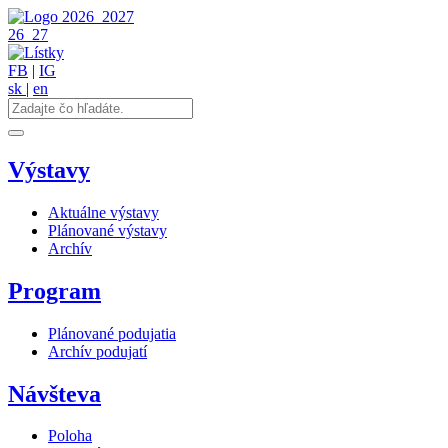
2026
2027
26
27
FB
|
IG
sk
|
en
Výstavy
Aktuálne výstavy
Plánované výstavy
Archív
Program
Plánované podujatia
Archív podujatí
Návšteva
Poloha