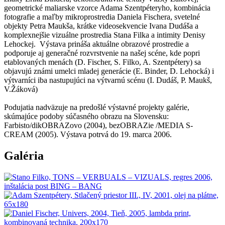
geometrické maliarske vzorce Adama Szentpéteryho, kombinácia
fotografie a maľby mikroprostredia Daniela Fischera, svetelné
objekty Petra Maukša, krátke videosekvencie Ivana Dudáša a
komplexnejšie vizuálne prostredia Stana Filka a intimity Denisy
Lehockej. Výstava prináša aktuálne obrazové prostredie a
podporuje aj generačné rozvrstvenie na našej scéne, kde popri
etablovaných menách (D. Fischer, S. Filko, A. Szentpétery) sa
objavujú známi umelci mladej generácie (E. Binder, D. Lehocká) i
výtvarníci iba nastupujúci na výtvarnú scénu (I. Dudáš, P. Maukš,
V.Žáková)
Podujatia nadväzuje na predošlé výstavné projekty galérie,
skúmajúce podoby súčasného obrazu na Slovensku:
Farbisto/dikOBRAZovo (2004), bezOBRAZie /MEDIA S-
CREAM (2005). Výstava potrvá do 19. marca 2006.
Galéria