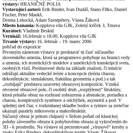
výstavy:
HRANIČNÉ POLIA
Vystavujúci autori:
Erik Binder, Ivan Dudáš, Stano Filko, Daniel
Fischer, Peter Maukš,
Denisa Lehocká, Adam Szentpétery, Vlasta Žáková
Miesto konania:
Kopplova vila GJK, Zelený kríček 3, Trnava
Kurátori:
Vladimír Beskid
Vernisáž:
16.február o 18.00, Kopplova vila GJK
Trvanie výstavy:
16. február – 19. marec 2006
pohľad do expozície
Prvotným zámerom výstavy je predstaviť tú časť súčasného
slovenského umenia, ktorá sa programovo pohybuje na hranici vedy
a umenia, ich teoretických modelov a umeleckých transkripcií sveta,
osobných vízií. Predstavené diela na základe znalosti, či intuície
odrážajú aktuálne vedecké teórie a koncepcie (teória chaosu,
dekonštrukcie, simulakrum, fraktálna geometria a pod.) a tak
„rozbíjajú“ predstavu uzavretej obrazovej kompozície. Vzniká
otvorené obrazové pole, či osobitý druh „rozptýlenej“ štruktúry,
ktorá prináša obraz na rozhraní zobrazenia a abstrakcie, poriadku a
chaosu, komplexných systémov a odchýliek, asymetrií a pod. V
spletitej sieti čiar, v rozkmitanej skladbe bodov a rytmov sa zreteľne
ukazujú paralely mikrosveta a makroštruktúr.
Súčasný obraz je pritom chápaný v širšom poňatí od klasickej
polohy závesného obrazu k pohybovému obrazu aj vykročením do
3D - k prostrediu. Na výstave sú prezentované „vírusové“ kresby a
znaky Erika Bindera, dekonštruktívne textily Vlasty Žákovej,