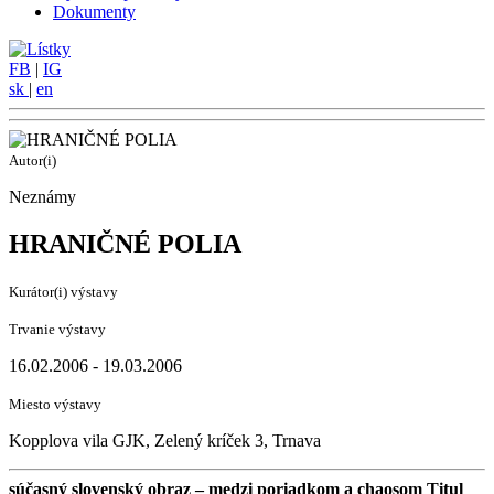
Dokumenty
FB
|
IG
sk
|
en
Autor(i)
Neznámy
HRANIČNÉ POLIA
Kurátor(i) výstavy
Trvanie výstavy
16.02.2006 - 19.03.2006
Miesto výstavy
Kopplova vila GJK, Zelený kríček 3, Trnava
súčasný slovenský obraz – medzi poriadkom a chaosom
Titul