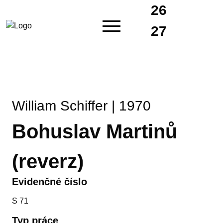
26
27
William Schiffer | 1970
Bohuslav Martinů
(reverz)
Evidenčné číslo
S 71
Typ práce