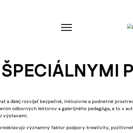
 ŠPECIÁLNYMI 
ť a ďalej rozvíjať bezpečné, inkluzívne a podnetné prostred
dením odborných lektorov a galerijného pedagóga, a to v a
mi výstavami.
predstavujú významný faktor podpory kreativity, pozitívne