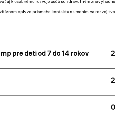
ievať aj k osobnému rozvoju osôb so zdravotným znevýhodn
itívnom vplyve priameho kontaktu s umením na rozvoj tvor
p pre deti od 7 do 14 rokov
2
2
0