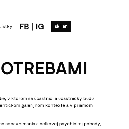
FB
|
IG
sk
|
en
POTREBAMI
ie, v ktorom sa účastníci a účastníčky budú
utentickom galerijnom kontexte a v priamom
ho sebavnímania a celkovej psychickej pohody,