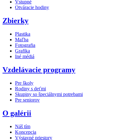
Vstupné
Otváracie hodiny
Zbierky
Plastika
Maľba
Fotografia
Grafika
Iné médiá
Vzdelávacie programy
Pre školy
Rodiny s deťmi
Skupiny so špeciálnymi potrebami
Pre seniorov
O galérii
Náš tím
Koncepcia
Výstavné priestory