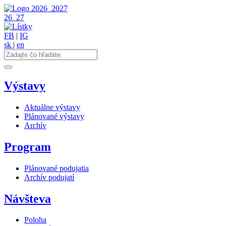
2026
2027
26
27
FB
|
IG
sk
|
en
Výstavy
Aktuálne výstavy
Plánované výstavy
Archív
Program
Plánované podujatia
Archív podujatí
Návšteva
Poloha