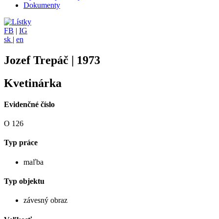
Dokumenty
FB
|
IG
sk
|
en
Jozef Trepáč | 1973
Kvetinárka
Evidenčné číslo
O 126
Typ práce
maľba
Typ objektu
závesný obraz