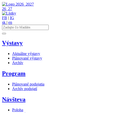
2026
2027
26
27
FB
|
IG
sk
|
en
Výstavy
Aktuálne výstavy
Plánované výstavy
Archív
Program
Plánované podujatia
Archív podujatí
Návšteva
Poloha