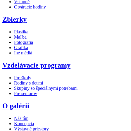
Vstupné
Otváracie hodiny
Zbierky
Plastika
Maľba
Fotografia
Grafika
Iné médiá
Vzdelávacie programy
Pre školy
Rodiny s deťmi
Skupiny so špeciálnymi potrebami
Pre seniorov
O galérii
Náš tím
Koncepcia
Výstavné priestory