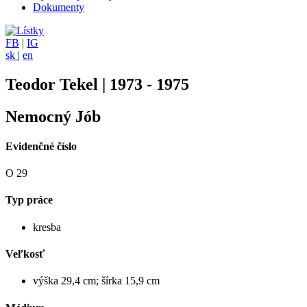
Dokumenty
FB
|
IG
sk
|
en
Teodor Tekel | 1973 - 1975
Nemocný Jób
Evidenčné číslo
O 29
Typ práce
kresba
Veľkosť
výška 29,4 cm; šírka 15,9 cm