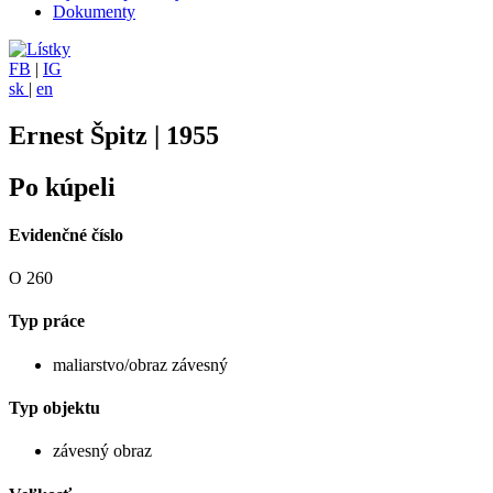
Dokumenty
FB
|
IG
sk
|
en
Ernest Špitz | 1955
Po kúpeli
Evidenčné číslo
O 260
Typ práce
maliarstvo/obraz závesný
Typ objektu
závesný obraz