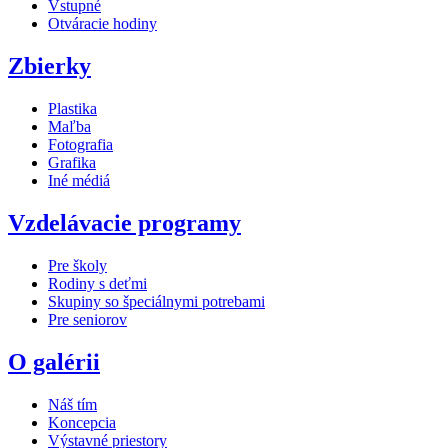
Vstupné
Otváracie hodiny
Zbierky
Plastika
Maľba
Fotografia
Grafika
Iné médiá
Vzdelávacie programy
Pre školy
Rodiny s deťmi
Skupiny so špeciálnymi potrebami
Pre seniorov
O galérii
Náš tím
Koncepcia
Výstavné priestory