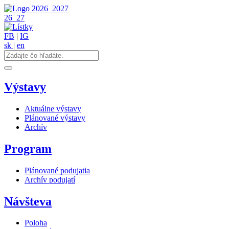
2026
2027
26
27
FB
|
IG
sk
|
en
Výstavy
Aktuálne výstavy
Plánované výstavy
Archív
Program
Plánované podujatia
Archív podujatí
Návšteva
Poloha