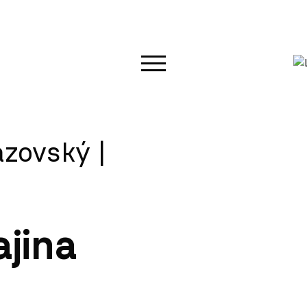
zovský |
ajina