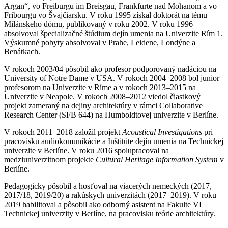
Argan“, vo Freiburgu im Breisgau, Frankfurte nad Mohanom a vo
Fribourgu vo Švajčiarsku. V roku 1995 získal doktorát na tému
Milánskeho dómu, publikovaný v roku 2002. V roku 1996
absolvoval špecializačné štúdium dejín umenia na Univerzite Rím 1.
Výskumné pobyty absolvoval v Prahe, Leidene, Londýne a
Benátkach.
V rokoch 2003/04 pôsobil ako profesor podporovaný nadáciou na
University of Notre Dame v USA. V rokoch 2004–2008 bol junior
profesorom na Univerzite v Ríme a v rokoch 2013–2015 na
Univerzite v Neapole. V rokoch 2008–2012 viedol čiastkový
projekt zameraný na dejiny architektúry v rámci Collaborative
Research Center (SFB 644) na Humboldtovej univerzite v Berlíne.
V rokoch 2011–2018 založil projekt
Acoustical Investigations
pri
pracovisku audiokomunikácie a Inštitúte dejín umenia na Technickej
univerzite v Berlíne. V roku 2016 spolupracoval na
medziuniverzitnom projekte
Cultural Heritage Information System
v
Berlíne.
Pedagogicky pôsobil a hosťoval na viacerých nemeckých (2017,
2017/18, 2019/20) a rakúskych univerzitách (2017–2019). V roku
2019 habilitoval a pôsobil ako odborný asistent na Fakulte VI
Technickej univerzity v Berlíne, na pracovisku teórie architektúry.