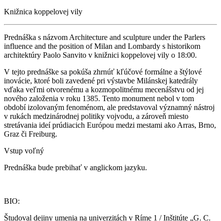
Knižnica koppelovej vily
Prednáška s názvom Architecture and sculpture under the Parlers
influence and the position of Milan and Lombardy s historikom
architektúry Paolo Sanvito v knižnici koppelovej vily o 18:00.
V tejto prednáške sa pokúša zhrnúť kľúčové formálne a štýlové
inovácie, ktoré boli zavedené pri výstavbe Milánskej katedrály
vďaka veľmi otvorenému a kozmopolitnému mecenášstvu od jej
nového založenia v roku 1385. Tento monument nebol v tom
období izolovaným fenoménom, ale predstavoval významný nástroj
v rukách medzinárodnej politiky vojvodu, a zároveň miesto
stretávania ideí prúdiacich Európou medzi mestami ako Arras, Brno,
Graz či Freiburg.
Vstup voľný
Prednáška bude prebihať v anglickom jazyku.
BIO:
Študoval dejiny umenia na univerzitách v Ríme 1 / Inštitúte „G. C.