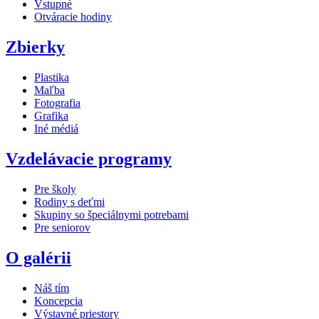
Vstupné
Otváracie hodiny
Zbierky
Plastika
Maľba
Fotografia
Grafika
Iné médiá
Vzdelávacie programy
Pre školy
Rodiny s deťmi
Skupiny so špeciálnymi potrebami
Pre seniorov
O galérii
Náš tím
Koncepcia
Výstavné priestory