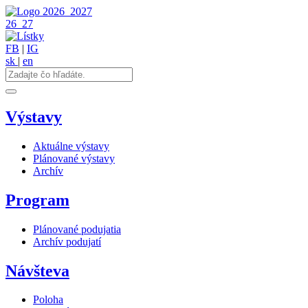
2026
2027
26
27
FB
|
IG
sk
|
en
Výstavy
Aktuálne výstavy
Plánované výstavy
Archív
Program
Plánované podujatia
Archív podujatí
Návšteva
Poloha