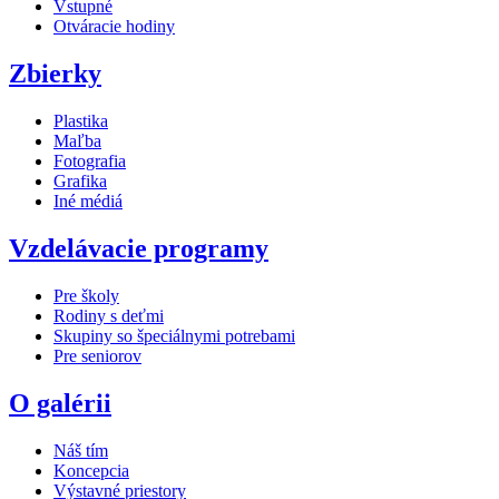
Vstupné
Otváracie hodiny
Zbierky
Plastika
Maľba
Fotografia
Grafika
Iné médiá
Vzdelávacie programy
Pre školy
Rodiny s deťmi
Skupiny so špeciálnymi potrebami
Pre seniorov
O galérii
Náš tím
Koncepcia
Výstavné priestory