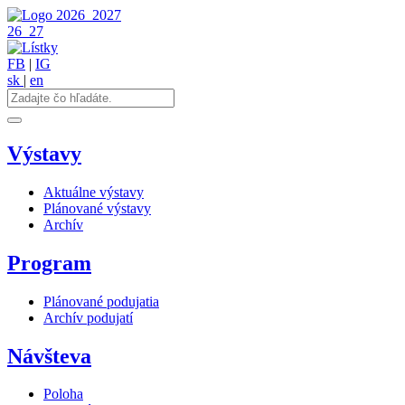
2026
2027
26
27
FB
|
IG
sk
|
en
Výstavy
Aktuálne výstavy
Plánované výstavy
Archív
Program
Plánované podujatia
Archív podujatí
Návšteva
Poloha