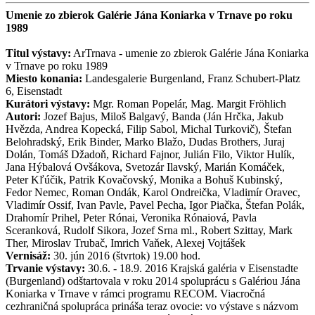
Umenie zo zbierok Galérie Jána Koniarka v Trnave po roku
1989
Titul výstavy:
ArTrnava - umenie zo zbierok Galérie Jána Koniarka
v Trnave po roku 1989
Miesto konania:
Landesgalerie Burgenland, Franz Schubert-Platz
6, Eisenstadt
Kurátori výstavy:
Mgr. Roman Popelár, Mag. Margit Fröhlich
Autori:
Jozef Bajus, Miloš Balgavý, Banda (Ján Hrčka, Jakub
Hvězda, Andrea Kopecká, Filip Sabol, Michal Turkovič), Štefan
Belohradský, Erik Binder, Marko Blažo, Dudas Brothers, Juraj
Dolán, Tomáš Džadoň, Richard Fajnor, Julián Filo, Viktor Hulík,
Jana Hýbalová Ovšákova, Svetozár Ilavský, Marián Komáček,
Peter Kľúčik, Patrik Kovačovský, Monika a Bohuš Kubinský,
Fedor Nemec, Roman Ondák, Karol Ondreička, Vladimír Oravec,
Vladimír Ossif, Ivan Pavle, Pavel Pecha, Igor Piačka, Štefan Polák,
Drahomír Prihel, Peter Rónai, Veronika Rónaiová, Pavla
Sceranková, Rudolf Sikora, Jozef Srna ml., Robert Szittay, Mark
Ther, Miroslav Trubač, Imrich Vaňek, Alexej Vojtášek
Vernisáž:
30. jún 2016 (štvrtok) 19.00 hod.
Trvanie výstavy:
30.6. - 18.9. 2016 Krajská galéria v Eisenstadte
(Burgenland) odštartovala v roku 2014 spoluprácu s Galériou Jána
Koniarka v Trnave v rámci programu RECOM. Viacročná
cezhraničná spolupráca prináša teraz ovocie: vo výstave s názvom