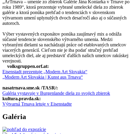
„ArTrnava – umenie zo zbierok Galérie Jána Koniarka v Trnave po
roku 1989“, ktorá prezentuje vybrané umelecké diela zo zbierok
galérie a ktorá ponúka prehľad o tendenciách v slovenskom
výtvarnom umení uplynulých dvoch desaťročí ako aj o súčasných
autoroch.
Výber vystavených exponátov ponúka zaujímavý mix a odráža
súčasné tendencie slovenského výtvarného umenia. Medzi
vybranými dielami sa nachádzajú práce od etablovaných umelcov
viacerých generácií. Cieľom nie je iba podať stručný prehľad
umeleckých diel, ale aj predstaviť ďalších našich umelcov rakúskej
verejnosti.
volksgruppen.orf.at:
Eisenstadt prezentuje „Modern Art Slovakia“
„Modern Art Slovakia | Kunst aus Trnava“
nasatrnava.sme.sk /TASR/:
Galéria vystavuje v Burgenlande diela zo svojich zbierok
kultura.pravda.sk:
Výtvarná Trnava letuje v Eisenstadte
Galéria