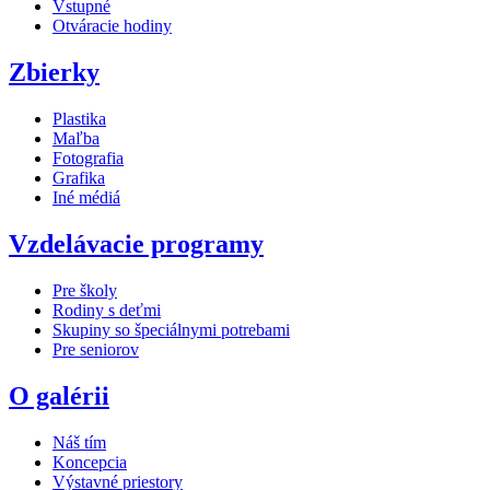
Vstupné
Otváracie hodiny
Zbierky
Plastika
Maľba
Fotografia
Grafika
Iné médiá
Vzdelávacie programy
Pre školy
Rodiny s deťmi
Skupiny so špeciálnymi potrebami
Pre seniorov
O galérii
Náš tím
Koncepcia
Výstavné priestory