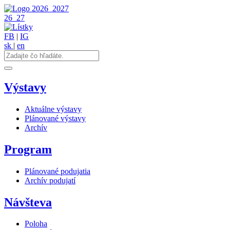
2026
2027
26
27
FB
|
IG
sk
|
en
Výstavy
Aktuálne výstavy
Plánované výstavy
Archív
Program
Plánované podujatia
Archív podujatí
Návšteva
Poloha