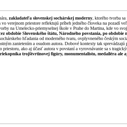
hára,
zakladateľa slovenskej sochárskej moderny
, ktorého tvorba sa
a
vo verejnom priestore reflektujú príbeh jedného človeka na pozadí ve
orby na Umelecko-priemyselnej škole v Prahe do Martina, kde vo svojo
 cez obdobie Slovenského štátu, Národného povstania, po obdobie n
 sochárskeho hľadania od moderného tvaru, ovplyvneného českým sociál
astným zanietením a osudom autora. Dobové kontexty tak sprevádzajú p
 priestoru, ako aj účasť autora v povstaní a vyrovnávanie sa s tragick
iekopníka trojštvrtinovej figúry, monumentalistu, medailéra ale a