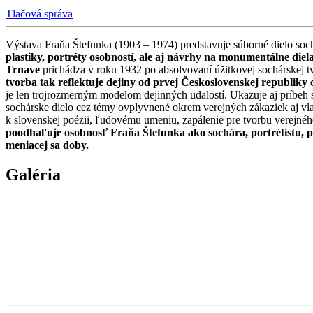
Tlačová správa
Výstava Fraňa Štefunka (1903 – 1974) predstavuje súborné dielo soc
plastiky, portréty osobností, ale aj návrhy na monumentálne diel
Trnave
prichádza v roku 1932 po absolvovaní úžitkovej sochárskej tv
tvorba tak reflektuje dejiny od prvej Československej republiky
je len trojrozmerným modelom dejinných udalostí. Ukazuje aj príbeh
sochárske dielo cez témy ovplyvnené okrem verejných zákaziek aj vl
k slovenskej poézii, ľudovému umeniu, zapálenie pre tvorbu verejného
poodhaľuje osobnosť Fraňa Štefunka ako sochára, portrétistu, pr
meniacej sa doby.
Galéria