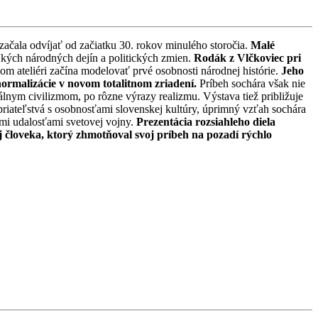
 začala odvíjať od začiatku 30. rokov minulého storočia.
Malé
ľkých národných dejín a politických zmien.
Rodák z Vlčkoviec pri
m ateliéri začína modelovať prvé osobnosti národnej histórie.
Jeho
ormalizácie v novom totalitnom zriadení.
Príbeh sochára však nie
nym civilizmom, po rôzne výrazy realizmu. Výstava tiež približuje
riateľstvá s osobnosťami slovenskej kultúry, úprimný vzťah sochára
ými udalosťami svetovej vojny.
Prezentácia rozsiahleho diela
j človeka, ktorý zhmotňoval svoj príbeh na pozadí rýchlo