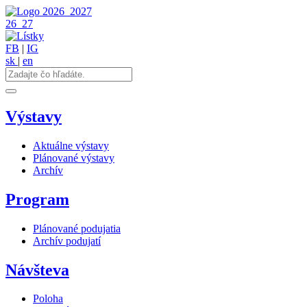
2026
2027
26
27
FB
|
IG
sk
|
en
Výstavy
Aktuálne výstavy
Plánované výstavy
Archív
Program
Plánované podujatia
Archív podujatí
Návšteva
Poloha