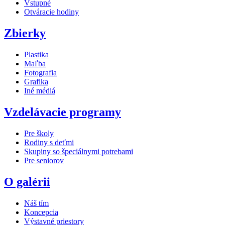
Vstupné
Otváracie hodiny
Zbierky
Plastika
Maľba
Fotografia
Grafika
Iné médiá
Vzdelávacie programy
Pre školy
Rodiny s deťmi
Skupiny so špeciálnymi potrebami
Pre seniorov
O galérii
Náš tím
Koncepcia
Výstavné priestory