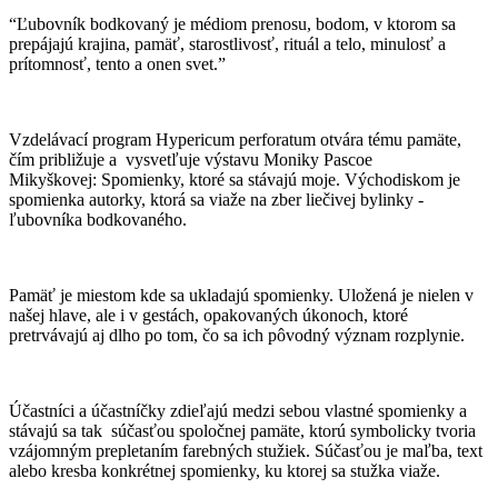
“Ľubovník bodkovaný je médiom prenosu, bodom, v ktorom sa
prepájajú krajina, pamäť, starostlivosť, rituál a telo, minulosť a
prítomnosť, tento a onen svet.”
Vzdelávací program Hypericum perforatum otvára tému pamäte,
čím približuje a vysvetľuje výstavu Moniky Pascoe
Mikyškovej: Spomienky, ktoré sa stávajú moje. Východiskom je
spomienka autorky, ktorá sa viaže na zber liečivej bylinky -
ľubovníka bodkovaného.
Pamäť je miestom kde sa ukladajú spomienky. Uložená je nielen v
našej hlave, ale i v gestách, opakovaných úkonoch, ktoré
pretrvávajú aj dlho po tom, čo sa ich pôvodný význam rozplynie.
Účastníci a účastníčky zdieľajú medzi sebou vlastné spomienky a
stávajú sa tak súčasťou spoločnej pamäte, ktorú symbolicky tvoria
vzájomným prepletaním farebných stužiek. Súčasťou je maľba, text
alebo kresba konkrétnej spomienky, ku ktorej sa stužka viaže.