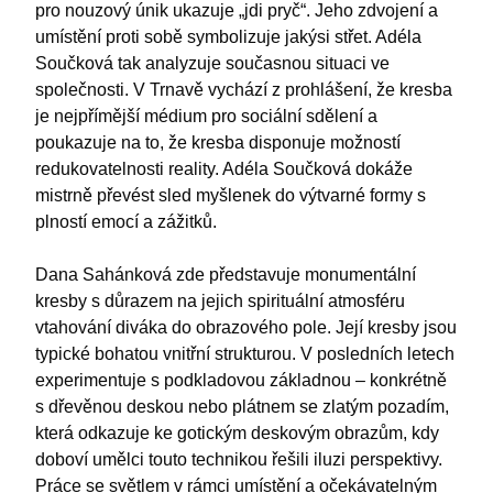
pro nouzový únik ukazuje „jdi pryč“. Jeho zdvojení a
umístění proti sobě symbolizuje jakýsi střet. Adéla
Součková tak analyzuje současnou situaci ve
společnosti. V Trnavě vychází z prohlášení, že kresba
je nejpřímější médium pro sociální sdělení a
poukazuje na to, že kresba disponuje možností
redukovatelnosti reality. Adéla Součková dokáže
mistrně převést sled myšlenek do výtvarné formy s
plností emocí a zážitků.
Dana Sahánková zde představuje monumentální
kresby s důrazem na jejich spirituální atmosféru
vtahování diváka do obrazového pole. Její kresby jsou
typické bohatou vnitřní strukturou. V posledních letech
experimentuje s podkladovou základnou – konkrétně
s dřevěnou deskou nebo plátnem se zlatým pozadím,
která odkazuje ke gotickým deskovým obrazům, kdy
doboví umělci touto technikou řešili iluzi perspektivy.
Práce se světlem v rámci umístění a očekávatelným