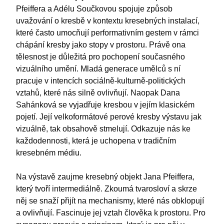
Pfeiffera a Adélu Součkovou spojuje způsob
uvažování o kresbě v kontextu kresebných instalací,
které často umocňují performativním gestem v rámci
chápání kresby jako stopy v prostoru. Právě ona
tělesnost je důležitá pro pochopení současného
vizuálního umění. Mladá generace umělců s ní
pracuje v intencích sociálně-kulturně-politických
vztahů, které nás silně ovlivňují. Naopak Dana
Sahánková se vyjadřuje kresbou v jejím klasickém
pojetí. Její velkoformátové perové kresby výstavu jak
vizuálně, tak obsahově stmelují. Odkazuje nás ke
každodennosti, která je uchopena v tradičním
kresebném médiu.
Na výstavě zaujme kresebný objekt Jana Pfeiffera,
který tvoří intermediálně. Zkoumá tvarosloví a skrze
něj se snaží přijít na mechanismy, které nás obklopují
a ovlivňují. Fascinuje jej vztah člověka k prostoru. Pro