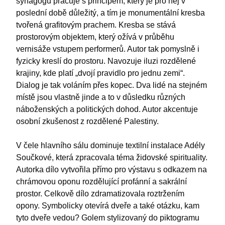
synagogu pracuje s principem, který je pro něj v
poslední době důležitý, a tím je monumentální kresba
tvořená grafitovým prachem. Kresba se stává
prostorovým objektem, který ožívá v průběhu
vernisáže vstupem performerů. Autor tak pomyslně i
fyzicky kreslí do prostoru. Navozuje iluzi rozdělené
krajiny, kde platí „dvojí pravidlo pro jednu zemi“.
Dialog je tak voláním přes kopec. Dva lidé na stejném
místě jsou vlastně jinde a to v důsledku různých
náboženských a politických dohod. Autor akcentuje
osobní zkušenost z rozdělené Palestiny.
V čele hlavního sálu dominuje textilní instalace Adély
Součkové, která zpracovala téma židovské spirituality.
Autorka dílo vytvořila přímo pro výstavu s odkazem na
chrámovou oponu rozdělující profánní a sakrální
prostor. Celkově dílo zdramatizovala roztržením
opony. Symbolicky otevírá dveře a také otázku, kam
tyto dveře vedou? Golem stylizovaný do piktogramu