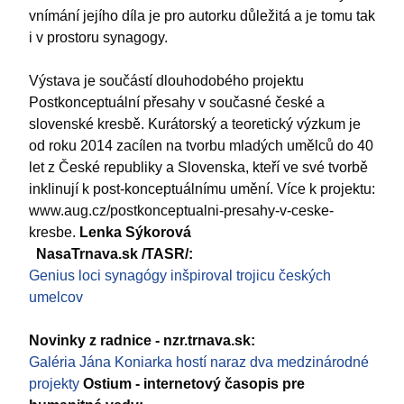
vnímání jejího díla je pro autorku důležitá a je tomu tak
i v prostoru synagogy.
Výstava je součástí dlouhodobého projektu
Postkonceptuální přesahy v současné české a
slovenské kresbě. Kurátorský a teoretický výzkum je
od roku 2014 zacílen na tvorbu mladých umělců do 40
let z České republiky a Slovenska, kteří ve své tvorbě
inklinují k post-konceptuálnímu umění. Více k projektu:
www.aug.cz/postkonceptualni-presahy-v-ceske-
kresbe.
Lenka Sýkorová
NasaTrnava.sk /TASR/:
Genius loci synagógy inšpiroval trojicu českých
umelcov
Novinky z radnice - nzr.trnava.sk:
Galéria Jána Koniarka hostí naraz dva medzinárodné
projekty
Ostium - internetový časopis pre