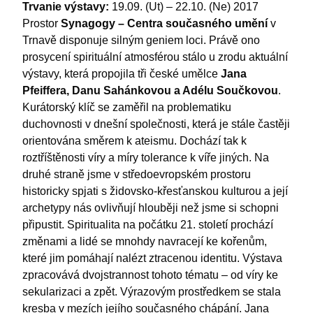
Trvanie výstavy:
19.09. (Ut) – 22.10. (Ne) 2017
Prostor
Synagogy – Centra současného umění
v
Trnavě disponuje silným geniem loci. Právě ono
prosycení spirituální atmosférou stálo u zrodu aktuální
výstavy, která propojila tři české umělce
Jana
Pfeiffera, Danu Sahánkovou a Adélu Součkovou
.
Kurátorský klíč se zaměřil na problematiku
duchovnosti v dnešní společnosti, která je stále častěji
orientována směrem k ateismu. Dochází tak k
roztříštěnosti víry a míry tolerance k víře jiných. Na
druhé straně jsme v středoevropském prostoru
historicky spjati s židovsko-křesťanskou kulturou a její
archetypy nás ovlivňují hlouběji než jsme si schopni
připustit. Spiritualita na počátku 21. století prochází
změnami a lidé se mnohdy navracejí ke kořenům,
které jim pomáhají nalézt ztracenou identitu. Výstava
zpracovává dvojstrannost tohoto tématu – od víry ke
sekularizaci a zpět. Výrazovým prostředkem se stala
kresba v mezích jejího současného chápání. Jana