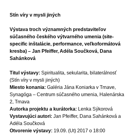
Stín víry v mysli jiných
Výstava troch významných predstaviteľov
súčasného českého výtvarného umenia (site-
specific inštalácie, performance, veľkoformátová
kresba) – Jan Pfeiffer, Adéla Součková, Dana
Sahánková
Titul výstavy:
Spiritualita, sekularita, bilaterálnosť
(Stín víry v mysli jiných)
Miesto konania:
Galéria Jána Koniarka v Trnave,
Synagóga – Centrum súčasného umenia, Halenárska
2, Trnava
Autorka projektu a kurátorka:
Lenka Sýkorová
Vystavujúci autori:
Jan Pfeiffer, Dana Sahánková a
Adéla Součková
Otvorenie výstavy:
19.09. (Ut) 2017 o 18:00