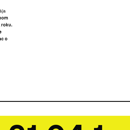
ája
enom
 roku.
e
ac o