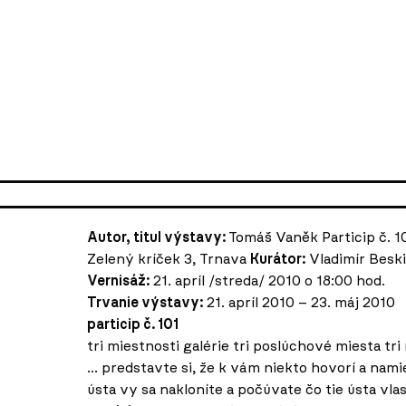
Autor, titul výstavy:
Tomáš Vaněk Particip č. 10
Zelený kríček 3, Trnava
Kurátor:
Vladimír Besk
Vernisáž:
21. apríl /streda/ 2010 o 18:00 hod.
Trvanie výstavy:
21. apríl 2010 – 23. máj 2010
particip č. 101
tri miestnosti galérie tri poslúchové miesta tr
... predstavte si, že k vám niekto hovorí a nami
ústa vy sa nakloníte a počúvate čo tie ústa vlas