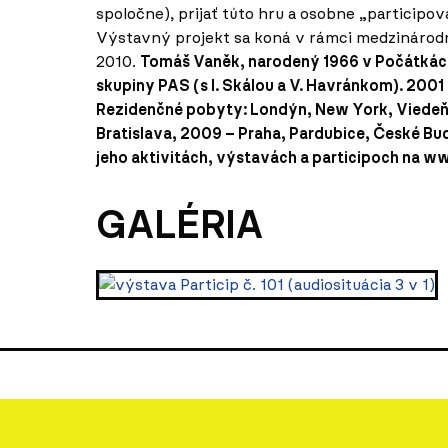
spoločne), prijať túto hru a osobne „participovať
Výstavný projekt sa koná v rámci medzinárod
2010.
Tomáš Vaněk, narodený 1966 v Počátkách
skupiny PAS (s I. Skálou a V. Havránkom). 200
Rezidenčné pobyty: Londýn, New York, Viedeň
Bratislava, 2009 – Praha, Pardubice, České Bud
jeho aktivitách, výstavách a participoch na ww
GALÉRIA