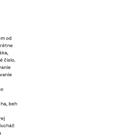
om od
krétne
áka,
 číslo.
vanie
ívanie
so
cha, beh
vej
slucháč
a