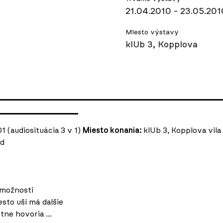
21.04.2010 - 23.05.201
Miesto výstavy
klUb 3, Kopplova
1 (audiosituácia 3 v 1)
Miesto konania:
klUb 3, Kopplova vila
id
i možnosti
esto uší má dalšie
tne hovoria ...