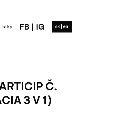
FB
|
IG
sk
|
en
RTICIP Č.
CIA 3 V 1)