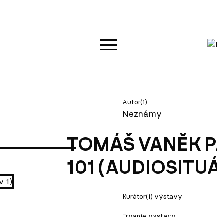
Autor(i)
Neznámy
TOMÁŠ VANĚK PA
101 (AUDIOSITUÁ
Kurátor(i) výstavy
Trvanie výstavy