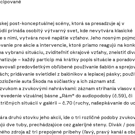
ncipované
kej post-konceptuálnej scény, ktorá sa presadzuje aj v
dií prináša osobitý výtvarný svet, kde nevytvára klasické
luje s nimi, vytvára nové napätie vzťahov. Jeho nosným pojm
ovanie pre akcie a intervencie, ktoré priamo reagujú na kon
a vybranú situáciu, zviditeľniť okrajové vzťahy, zneistiť div
atizuje – každý particip má krátky popis situácie a poradové
avovali predovšetkým obľúbené používanie šablón a sprejo
ách; pridávanie svietidiel z balónikov a lepiacej pásky; použ
 rozloženie auta Škoda na súčiastky a ich záznam atď.
 zvukom a zvukovými nahrávkami: záznam strihania vlasov 
 prevedenie vizuálnej básne „Rám“ do audiopodoby (č.59), či
ičných situácií v galérii – č.70 (ruchy, našepkávanie do u
a druhú stovku jeho akcií, ide o tri rozličné podoby zvuko
ú dve tuby, prechádzajúce cez galerijné steny. Divák / po
ho zdroja až tri prepojené príbehy (ľavý, pravý kanál a ob