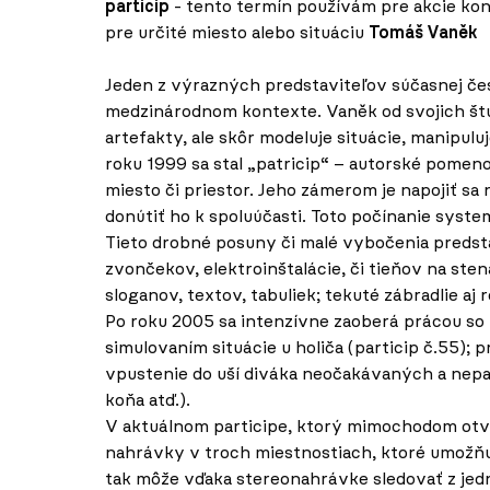
particip
- tento termín používám pre akcie ko
pre určité miesto alebo situáciu
Tomáš Vaněk
Jeden z výrazných predstaviteľov súčasnej čes
medzinárodnom kontexte. Vaněk od svojich štú
artefakty, ale skôr modeluje situácie, manipu
roku 1999 sa stal „patricip“ – autorské pomen
miesto či priestor. Jeho zámerom je napojiť sa n
donútiť ho k spoluúčasti. Toto počínanie system
Tieto drobné posuny či malé vybočenia predst
zvončekov, elektroinštalácie, či tieňov na sten
sloganov, textov, tabuliek; tekuté zábradlie aj
Po roku 2005 sa intenzívne zaoberá prácou so
simulovaním situácie u holiča (particip č.55);
vpustenie do uší diváka neočakávaných a nepatr
koňa atď.).
V aktuálnom participe, ktorý mimochodom otvár
nahrávky v troch miestnostiach, ktoré umožňuj
tak môže vďaka stereonahrávke sledovať z jedné