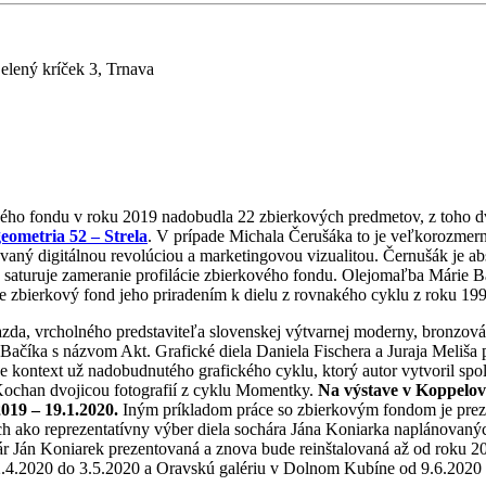
elený kríček 3, Trnava
vého fondu v roku 2019 nadobudla 22 zbierkových predmetov, z toho 
eometria 52 – Strela
. V prípade Michala Čerušáka to je veľkorozmer
ovaný digitálnou revolúciou a marketingovou vizualitou. Černušák je a
 saturuje zameranie profilácie zbierkového fondu. Olejomaľba Márie B
e zbierkový fond jeho priradením k dielu z rovnakého cyklu z roku 199
zda, vrcholného predstaviteľa slovenskej výtvarnej moderny, bronzová
a Bačíka s názvom Akt. Grafické diela Daniela Fischera a Juraja Meli
ruje kontext už nadobudnutého grafického cyklu, ktorý autor vytvoril
 Kochan dvojicou fotografií z cyklu Momentky.
Na výstave v Koppelove
019 – 19.1.2020.
Iným príkladom práce so zbierkovým fondom je prezent
ných ako reprezentatívny výber diela sochára Jána Koniarka naplánovaný
ár Ján Koniarek prezentovaná a znova bude reinštalovaná až od roku 2
2.4.2020 do 3.5.2020 a Oravskú galériu v Dolnom Kubíne od 9.6.2020