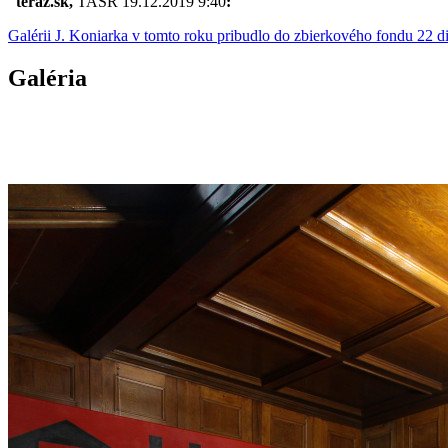
teraz.sk,
TASR 19.12.2019 9:40
:
Galérii J. Koniarka v tomto roku pribudlo do zbierkového fondu 22 di
Galéria