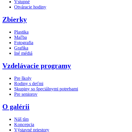
Vstupné
Otváracie hodiny
Zbierky
Plastika
Maľba
Fotografia
Grafika
Iné médiá
Vzdelávacie programy
Pre školy
Rodiny s deťmi
Skupiny so špeciálnymi potrebami
Pre seniorov
O galérii
Náš tím
Koncepcia
Výstavné priestory