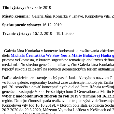
Titul výstavy:
Akvizície 2019
Miesto konania:
Galéria Jána Koniarka v Trnave, Koppelova vila, Z
Sprístupnenie výstavy:
16.12. 2019
Trvanie výstavy:
16.12. 2019 – 19.1. 2020
Galéria Jána Koniarka v kontexte budovania a rozširovania zbierko
diela
Michala Černušáka We Saw You
a
Márie Balážovej Hadia g
priestor veľkomesta, v ktorom sugestívne tematizuje civilizmus defin
medzi mladšiu strednú generáciu maliarov, čím Galéria Jána Koniarka
typický rukopis založený na redukcii geometrických foriem aktualizuj
Ďalšie akvizície predstavuje suchý pastel Janka Alexyho s názvom Ga
vo fonde galérie, regionálny kontext zase zastrešuje monotypia Emil
pol. 20. storočia a deväť konceptuálnych diel od Petra Rónaia rozši
generáciu zastupuje Viktor Frešo triptychom 3 Generations a Martin
výber z nadobudnutých zbierok za rok 2019 v termíne od 16.12.2
región. Do tejto činnosti spadá realizovanie trojice výstav definova
Koppelovej vily (od 16.10.2019), v ktorom bola stála expozícia Soch
20.2.2020 do 29.3.2020, Múzeum Vojtecha Löfflera v Košiciach od 