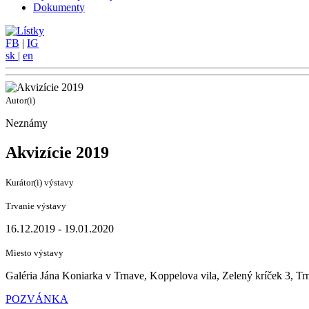
Dokumenty
FB
|
IG
sk
|
en
Autor(i)
Neznámy
Akvizície 2019
Kurátor(i) výstavy
Trvanie výstavy
16.12.2019 - 19.01.2020
Miesto výstavy
Galéria Jána Koniarka v Trnave, Koppelova vila, Zelený kríček 3, Tr
POZVÁNKA