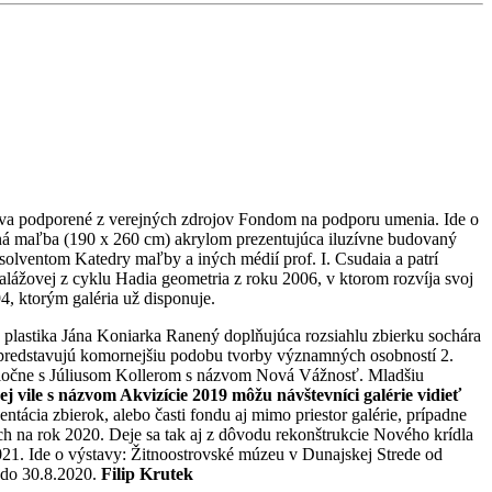
dva podporené z verejných zdrojov Fondom na podporu umenia. Ide o
ná maľba (190 x 260 cm) akrylom prezentujúca iluzívne budovaný
bsolventom Katedry maľby a iných médií prof. I. Csudaia a patrí
alážovej z cyklu Hadia geometria z roku 2006, v ktorom rozvíja svoj
4, ktorým galéria už disponuje.
 plastika Jána Koniarka Ranený doplňujúca rozsiahlu zbierku sochára
ša predstavujú komornejšiu podobu tvorby významných osobností 2.
 spoločne s Júliusom Kollerom s názvom Nová Vážnosť. Mladšiu
j vile s názvom Akvizície 2019 môžu návštevníci galérie vidieť
ácia zbierok, alebo časti fondu aj mimo priestor galérie, prípadne
ch na rok 2020. Deje sa tak aj z dôvodu rekonštrukcie Nového krídla
021. Ide o výstavy: Žitnoostrovské múzeu v Dunajskej Strede od
 do 30.8.2020.
Filip Krutek