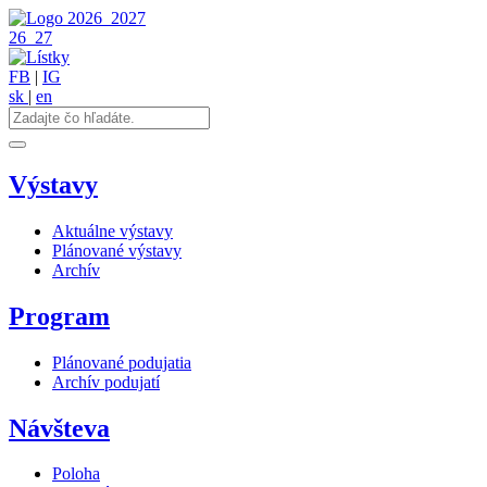
2026
2027
26
27
FB
|
IG
sk
|
en
Výstavy
Aktuálne výstavy
Plánované výstavy
Archív
Program
Plánované podujatia
Archív podujatí
Návšteva
Poloha